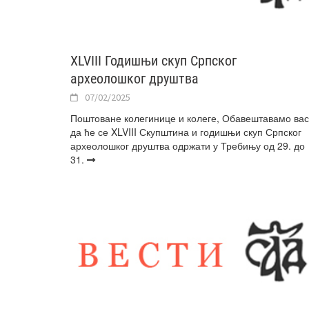
XLVIII Годишњи скуп Српског
археолошког друштва
07/02/2025
Поштоване колегинице и колеге, Обавештавамо вас
да ће се XLVIII Скупштина и годишњи скуп Српског
археолошког друштва одржати у Требињу од 29. до
31.