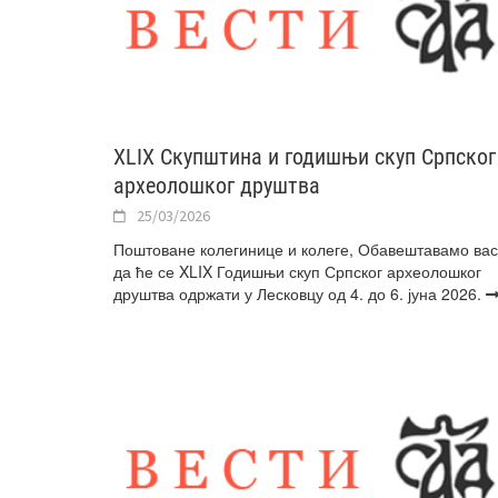
XLIX Скупштина и годишњи скуп Српског
археолошког друштва
25/03/2026
Поштоване колегинице и колеге, Обавештавамо вас
да ће се XLIX Годишњи скуп Српског археолошког
друштва одржати у Лесковцу од 4. до 6. јуна 2026.