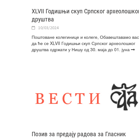
XLVII Годишњи скуп Српског археолошко
друштва
10/03/2024
Поштоване колегинице и колеге, Обавештавамо вас
да ће се XLVII Годишњи скуп Српског археолошког
друштва одржати у Нишу од 30. маја до 01. јуна
Позив за предају радова за Гласник