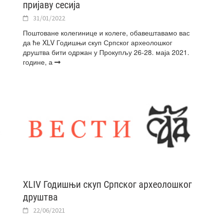
пријаву сесија
31/01/2022
Поштоване колегинице и колеге, обавештавамо вас
да ће XLV Годишњи скуп Српског археолошког
друштва бити одржан у Прокупљу 26-28. маја 2021.
године, а
XLIV Годишњи скуп Српског археолошког
друштва
22/06/2021