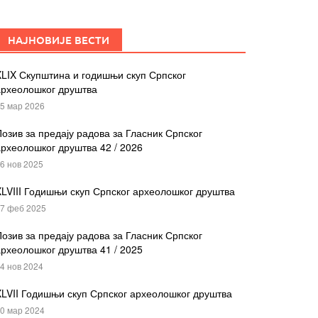
НАЈНОВИЈЕ ВЕСТИ
LIX Скупштина и годишњи скуп Српског
археолошког друштва
5 мар 2026
озив за предају радова за Гласник Српског
рхеолошког друштва 42 / 2026
6 нов 2025
LVIII Годишњи скуп Српског археолошког друштва
7 феб 2025
озив за предају радова за Гласник Српског
рхеолошког друштва 41 / 2025
4 нов 2024
LVII Годишњи скуп Српског археолошког друштва
0 мар 2024