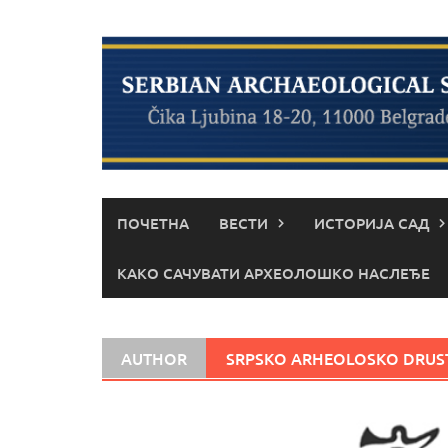
Skip
to
content
ПОЧЕТНА
ВЕСТИ
ИСТОРИЈА САД
КАКО САЧУВАТИ АРХЕОЛОШКО НАСЛЕЂЕ
AUTHOR
SRPSKO ARHEOLOSKO DRUS