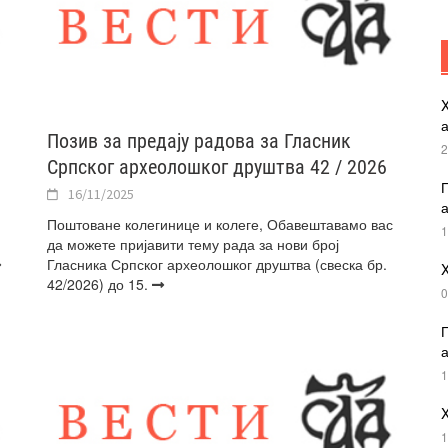
X
Позив за предају радова за Гласник
2
Српског археолошког друштва 42 / 2026
П
16/11/2025
а
Поштоване колегинице и колеге, Обавештавамо вас
1
да можете пријавити тему рада за нови број
Гласника Српског археолошког друштва (свеска бр.
X
42/2026) до 15.
0
П
а
1
X
1