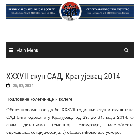
Skip
to
content
Main Menu
XXXVII скуп САД, Крагујевац 2014
25/02/2014
Поштоване колегинице и колеге,
Обавештавамо вас да ће XXXVII годишњи скуп и скупштина
САД бити одржани у Крагујевцу од 29. до 31. маја 2014. О
свим детаљима (смештај, екскурзија, место/места
одржавања секција/сесија…) обавестићемо вас ускоро.