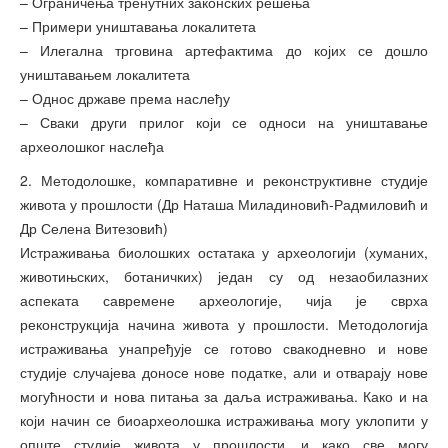
– Ограничења тренутних законских решења
– Примери уништавања локалитета
– Илегална трговина артефактима до којих се дошло
уништавањем локалитета
– Однос државе према наслеђу
– Сваки други прилог који се односи на уништавање
археолошког наслеђа
2. Методолошке, компаративне и реконструктивне студије
живота у прошлости (Др Наташа Миладиновић-Радмиловић и
Др Селена Витезовић)
Истраживања биолошких остатака у археологији (хуманих,
животињских, ботаничких) један су од незаобилазних
аспеката савремене археологије, чија је сврха
реконструкција начина живота у прошлости. Методологија
истраживања унапређује се готово свакодневно и нове
студије случајева доносе нове податке, али и отварају нове
могућности и нова питања за даља истраживања. Како и на
који начин се биоархеолошка истраживања могу уклопити у
опште студије живота у прошлости, и како све могу