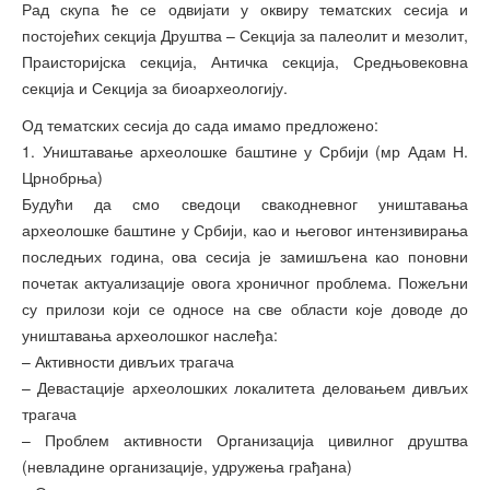
Рад скупа ће се одвијати у оквиру тематских сесија и
постојећих секција Друштва – Секција за палеолит и мезолит,
Праисторијска секција, Античка секција, Средњовековна
секција и Секција за биоархеологију.
Од тематских сесија до сада имамо предложено:
1. Уништавање археолошке баштине у Србији (мр Адам Н.
Црнобрња)
Будући да смо сведоци свакодневног уништавања
археолошке баштине у Србији, као и његовог интензивирања
последњих година, ова сесија је замишљена као поновни
почетак актуализације овога хроничног проблема. Пожељни
су прилози који се односе на све области које доводе до
уништавања археолошког наслеђа:
– Активности дивљих трагача
– Девастације археолошких локалитета деловањем дивљих
трагача
– Проблем активности Организација цивилног друштва
(невладине организације, удружења грађана)