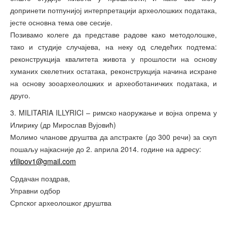
допринети потпунијој интерпретацији археолошких података,
јесте основна тема ове сесије.
Позивамо колеге да представе радове како методолошке,
тако и студије случајева, на неку од следећих подтема:
реконструкција квалитета живота у прошлости на основу
хуманих скелетних остатака, реконструкција начина исхране
на основу зооархеолошких и археоботаничких података, и
друго.
3. MILITARIA ILLYRICI – римско наоружање и војна опрема у
Илирику (др Мирослав Вујовић)
Молимо чланове друштва да апстракте (до 300 речи) за скуп
пошаљу најкасније до 2. априла 2014. године на адресу:
vfilipov1@gmail.com
Срдачан поздрав,
Управни одбор
Српског археолошког друштва