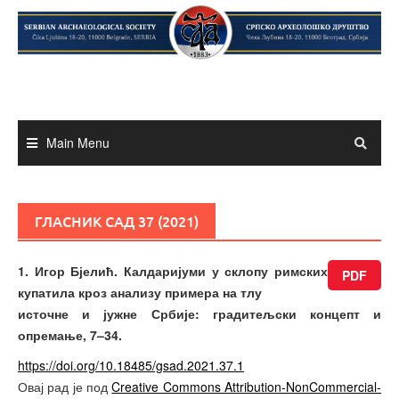
Skip
to
content
Main Menu
ГЛАСНИК САД 37 (2021)
1. Игор Бјелић. Калдаријуми у склопу римских
PDF
купатила кроз анализу примера на тлу
источне и јужне Србије: градитељски концепт и
опремање, 7–34.
https://doi.org/10.18485/gsad.2021.37.1
Овај рад је под
Creative Commons Attribution-NonCommercial-