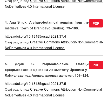
Овај рад је под
Creative Commons Attribution-NonCommercial-
NoDerivatives 4.0 International License
.
4. Ana Smuk. Archaeobotanical remains from the
PDF
medieval town of Braničevo (Serbia), 79–100.
https://doi.org/10.18485/gsad.2021.37.4
Овај рад је под
Creative Commons Attribution-NonCommercial-
NoDerivatives 4.0 International License
.
5. Дејан С. Радисављевић. Остаци
PDF
средњовековне цркве на локалитету Црквина у
Лаћиследу код Александровца жупског, 101–124.
https://doi.org/10.18485/gsad.2021.37.5
Овај рад је под
Creative Commons Attribution-NonCommercial-
NoDerivatives 4.0 International License
.