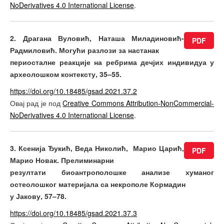
NoDerivatives 4.0 International License
.
2. Драгана Вуловић, Наташа Миладиновић-
PDF
Радмиловић. Могући разлози за настанак
периосталне реакције на ребрима дечјих индивидуа у
археолошком кон­тексту, 35–55.
https://doi.org/10.18485/gsad.2021.37.2
Овај рад је под
Creative Commons Attribution-NonCommercial-
NoDerivatives 4.0 International License
.
3. Ксенија Ђукић, Веда Николић, Марио Царић,
PDF
Марио Новак. Прелиминарни
резултати биоантрополошке анализе хуманог
остеолошког материјала са некрополе Кормадин
у Јакову, 57–78.
https://doi.org/10.18485/gsad.2021.37.3