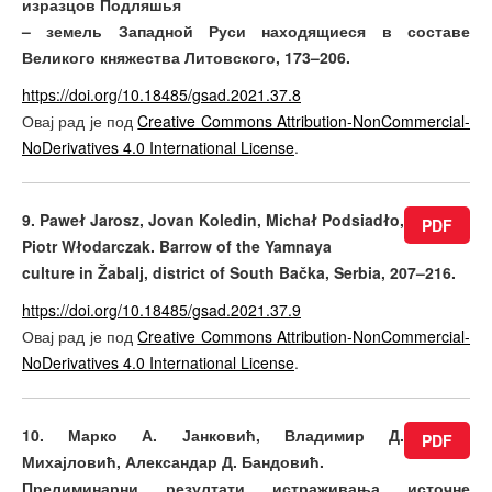
изразцов Под­ляшья
– земель Западной Руси находящиеся в составе
Великого княжества Литовского, 173–206.
https://doi.org/10.18485/gsad.2021.37.8
Овај рад је под
Creative Commons Attribution-NonCommercial-
NoDerivatives 4.0 International License
.
9. Paweł Jarosz, Jovan Koledin, Michał Podsiadło,
PDF
Piotr Włodarczak. Barrow of the Yamnaya
culture in Žabalj, district of South Bačka, Serbia, 207–216.
https://doi.org/10.18485/gsad.2021.37.9
Овај рад је под
Creative Commons Attribution-NonCommercial-
NoDerivatives 4.0 International License
.
10. Марко А. Јанковић, Владимир Д.
PDF
Михајловић, Александар Д. Бандовић.
Прелиминарни резулта­ти истраживања источне