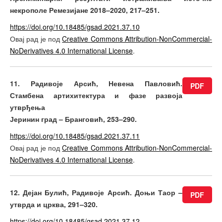
некрополе Ремезијане 2018–2020, 217–251.
https://doi.org/10.18485/gsad.2021.37.10
Овај рад је под
Creative Commons Attribution-NonCommercial-
NoDerivatives 4.0 International License
.
11. Радивоје Арсић, Невена Павловић.
PDF
Стамбена артихитектура и фазе развоја
утврђења
Јеринин град – Бранговић, 253–290.
https://doi.org/10.18485/gsad.2021.37.11
Овај рад је под
Creative Commons Attribution-NonCommercial-
NoDerivatives 4.0 International License
.
12. Дејан Булић, Радивоје Арсић. Доњи Таор –
PDF
утврда и црква, 291–320.
https://doi.org/10.18485/gsad.2021.37.12