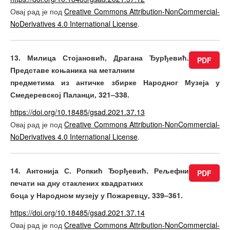
Овај рад је под
Creative Commons Attribution-NonCommercial-
NoDerivatives 4.0 International License
.
13. Милица Стојановић, Драгана Ђурђевић.
PDF
Представе коњаника на металним
предмети­ма из античке збирке Народног Музеја у
Смедеревској Паланци, 321–338.
https://doi.org/10.18485/gsad.2021.37.13
Овај рад је под
Creative Commons Attribution-NonCommercial-
NoDerivatives 4.0 International License
.
14. Антонија С. Ропкић Ђорђевић. Рељефни
PDF
печати на дну стаклених квадратних
боца у Народном музеју у Пожаревцу, 339–361.
https://doi.org/10.18485/gsad.2021.37.14
Овај рад је под
Creative Commons Attribution-NonCommercial-