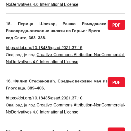
NoDerivatives 4.0 International License
.
15. Перица Шпехар, Рашко Рамадански.
PDF
Раносредњовековни налази из Горњег Брега
код Сенте, 363–388.
https://doi.org/10.18485/gsad.2021.37.15
Овај рад је под
Creative Commons Attribution-NonCommercial-
NoDerivatives 4.0 International License
.
16. Филип Стефановић. Средњовековни мач из
PDF
Глоговца, 389–406.
https://doi.org/10.18485/gsad.2021.37.16
Овај рад је под
Creative Commons Attribution-NonCommercial-
NoDerivatives 4.0 International License
.