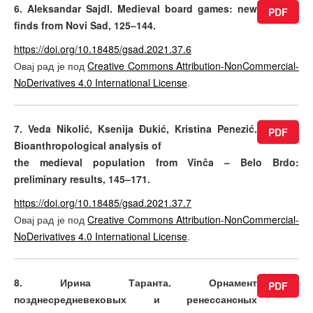
6. Aleksandar Sajdl. Medieval board games: new
PDF
finds from Novi Sad, 125–144.
https://doi.org/10.18485/gsad.2021.37.6
Овај рад је под
Creative Commons Attribution-NonCommercial-
NoDerivatives 4.0 International License
.
7. Veda Nikolić, Ksenija Đukić, Kristina Penezić.
PDF
Bioanthropological analysis of
the medieval population from Vinča – Belo Brdo:
preliminary results, 145–171.
https://doi.org/10.18485/gsad.2021.37.7
Овај рад је под
Creative Commons Attribution-NonCommercial-
NoDerivatives 4.0 International License
.
8. Ирина Таранта. Орнамент
PDF
позднесредневековых и ренессансных