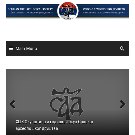
Skip
to
content
Main Menu
Previous
Next
XLIX Скупштина и годишњи скуп Српског
Позив за предају радова за Гласник Српског
Позив за предају радова за Гласник Српског
археолошког друштва
археолошког друштва 42 / 2026
XLVIII Годишњи скуп Српског археолошког друштва
археолошког друштва 41 / 2025
XLVII Годишњи скуп Српског археолошког друштва
Виртуелна изложба