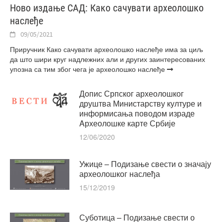
Ново издање САД: Како сачувати археолошко
наслеђе
09/05/2021
Приручник Како сачувати археолошко наслеђе има за циљ
да што шири круг надлежних али и других заинтересованих
упозна са тим због чега је археолошко наслеђе
Допис Српског археолошког
друштва Министарству културе и
информисања поводoм израде
Aрхеолошке карте Србије
12/06/2020
Ужице – Подизање свести о значају
археолошког наслеђа
15/12/2019
Суботица – Подизање свести о