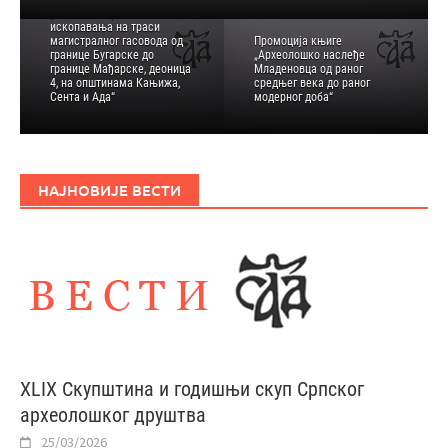
„Заштитна археолошка
ископавања на траси
магистралног гасовода од
Промоција књиге
границе Бугарске до
„Археолошко наслеђе
границе Мађарске, деоница
Младеновца од раног
4, на општинама Кањижа,
средњег века до раног
Сента и Ада“
модерног доба“
НАЈНОВИЈЕ ВЕСТИ
XLIX Скупштина и годишњи скуп Српског
археолошког друштва
25/03/2026