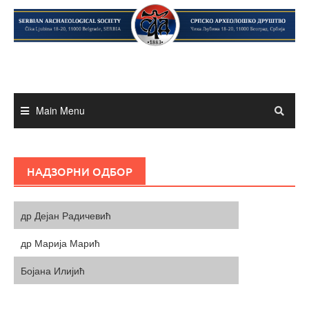
Skip
to
content
Main Menu
НАДЗОРНИ ОДБОР
др Дејан Радичевић
др Марија Марић
Бојана Илијић