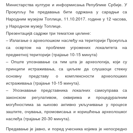
Министарства културе и информисања Републике Србије. У
Прокупљу ће предавања бити одржана у сарадњи са
Народним музејом Топлице, 11.10.2017. године у 12 часова,
у Народном музеју Топлице.
Презентацијa садржи три тематске целине:
– Излагање о археолошком наслеђу на територији Прокупља
са освртом на проблеме угрожених локалитета на
предметној територији (трајање 10-15 минута)
– Опште упознавање са тим шта је археологија, који су
принципи истраживања, са циљем да слушаоци стекну
основну представу о комплексности археолошких
истраживања (трајање 10-15 минута).
– Упознавање представника локалних самоуправа са
законском регулативом, оквирима и процедуралним
могућностима за њихово активно укључивање у процесе
заштите, очувања, промовисања и коришћења археолошког
наслеђа (трајање 20-30 минута).
Предавање је јавно, и поред учесника којима је непосредно