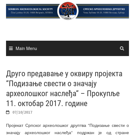
Skip
to
content
Main Menu
Друго предавање у оквиру пројекта
“Подизање свести о значају
археолошког наслеђа“ – Прокупље
11. октобaр 2017. године
07/10/2017
Пројекат Српског археолошког друптва “Подизање свести о
значају археолошког наслеђа“ подржан је од стране