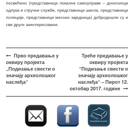
посвећено (представници локалне самоуправе – доносиоци
одлука и стручне службе, представници школа, представници
полиције, представници месних заједница) добродошли су и
сви други заинтересовани.
Post
Прво предавање у
Треће предавање у
navigation
оквиру пројекта
оквиру пројекта
„Подизање свести о
“Подизање свести о
значају археолошког
значају археолошког
наслеђа“
наслеђа“ – Пирот 12.
октобaр 2017. године