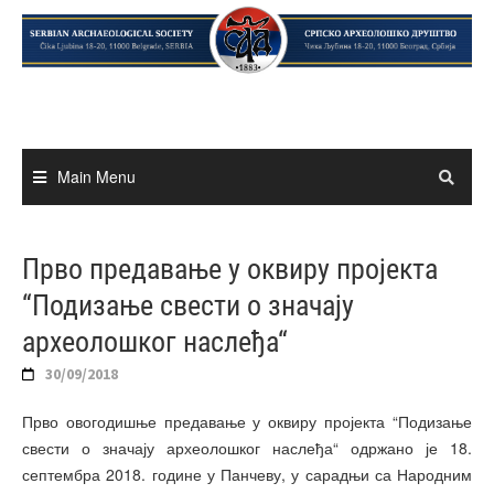
Skip
to
content
Main Menu
Прво предавање у оквиру пројекта
“Подизање свести о значају
археолошког наслеђа“
30/09/2018
Прво овогодишње предавање у оквиру пројекта “Подизање
свести о значају археолошког наслеђа“ одржано је 18.
септембра 2018. године у Панчеву, у сарадњи са Народним