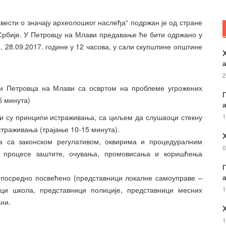
вести о значају археолошког наслеђа“ подржан је од стране
рбије. У Петровцу на Млави предавање ће бити одржано у
 28.09.2017. године у 12 часова, у сали скупштине општине
X
2
ји Петровца на Млави са освртом на проблеме угрожених
П
5 минута)
а
оји су принципи истраживања, са циљем да слушаоци стекну
1
траживања (трајање 10-15 минута).
X
а са законском регулативом, оквирима и процедуралним
0
 процесе заштите, очувања, промовисања и коришћења
П
а
непосредно посвећено (представници локалне самоуправе –
ици школа, представници полиције, представници месних
1
ни.
X
1