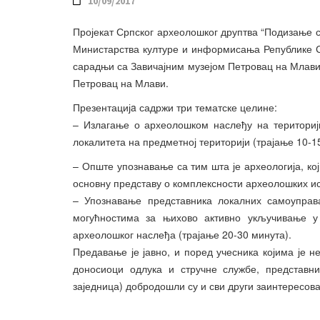
10/09/2017
Пројекат Српског археолошког друптва “Подизање с
Министарства културе и информисања Републике С
сарадњи са Завичајним музејом Петровац на Млави,
Петровац на Млави.
Презентацијa садржи три тематске целине:
– Излагање о археолошком наслеђу на територи
локалитета на предметној територији (трајање 10-1
– Опште упознавање са тим шта је археологија, к
основну представу о комплексности археолошких ис
– Упознавање представника локалних самоуправ
могућностима за њихово активно укључивање у
археолошког наслеђа (трајање 20-30 минута).
Предавање је јавно, и поред учесника којима је 
доносиоци одлука и стручне службе, представн
заједница) добродошли су и сви други заинтересова