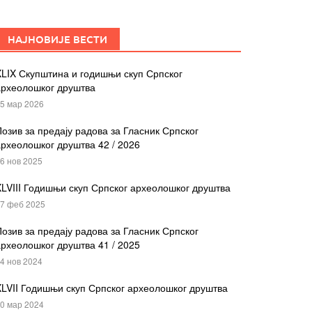
НАЈНОВИЈЕ ВЕСТИ
LIX Скупштина и годишњи скуп Српског
археолошког друштва
5 мар 2026
озив за предају радова за Гласник Српског
рхеолошког друштва 42 / 2026
6 нов 2025
LVIII Годишњи скуп Српског археолошког друштва
7 феб 2025
озив за предају радова за Гласник Српског
рхеолошког друштва 41 / 2025
4 нов 2024
LVII Годишњи скуп Српског археолошког друштва
0 мар 2024