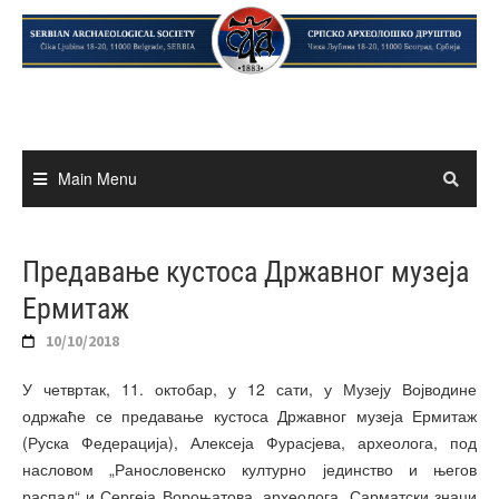
Skip
to
content
Main Menu
Предавање кустоса Државног музеја
Ермитаж
10/10/2018
У четвртак, 11. октобар, у 12 сати, у Музеју Војводине
одржаће се предавање кустоса Државног музеја Ермитаж
(Руска Федерација), Алексеја Фурасјева, археолога, под
насловом „Ранословенско културно јединство и његов
распад“ и Сергеја Вороњатова, археолога „Сарматски знаци