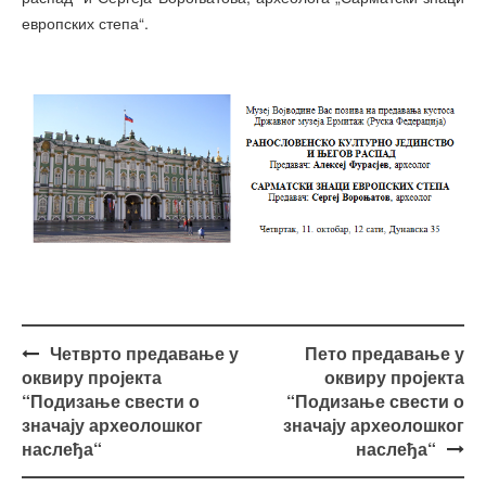
европских степа“.
Post
Четврто предавање у
Пето предавање у
navigation
оквиру пројекта
оквиру пројекта
“Подизање свести о
“Подизање свести о
значају археолошког
значају археолошког
наслеђа“
наслеђа“