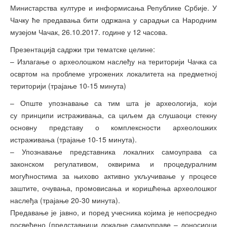
Министарства културе и информисања Републике Србије. У
Чачку ће предавања бити одржана у сарадњи са Народним
музејом Чачак, 26.10.2017. године у 12 часова.
Презентацијa садржи три тематске целине:
– Излагање о археолошком наслеђу на територији Чачка са
освртом на проблеме угрожених локалитета на предметној
територији (трајање 10-15 минута)
– Опште упознавање са тим шта је археологија, који
су принципи истраживања, са циљем да слушаоци стекну
основну представу о комплексности археолошких
истраживања (трајање 10-15 минута).
– Упознавање представника локалних самоуправа са
законском регулативом, оквирима и процедуралним
могућностима за њихово активно укључивање у процесе
заштите, очувања, промовисања и коришћења археолошког
наслеђа (трајање 20-30 минута).
Предавање је јавно, и поред учесника којима је непосредно
посвећено (представници локалне самоуправе – доносиоци