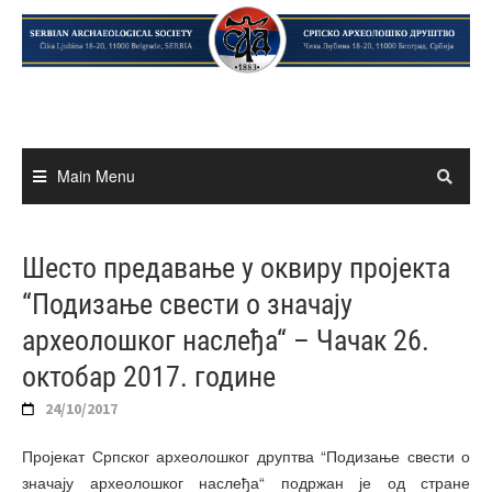
Skip
to
content
Main Menu
Шесто предавање у оквиру пројекта
“Подизање свести о значају
археолошког наслеђа“ – Чачак 26.
октобaр 2017. године
24/10/2017
Пројекат Српског археолошког друптва “Подизање свести о
значају археолошког наслеђа“ подржан је од стране