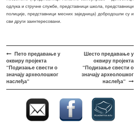
одлука и стручне службе, представници школа, представници
полиције, представници месних заједница) добродошли су и
сви други заинтересовани.
Post
Пето предавање у
Шесто предавање у
navigation
оквиру пројекта
оквиру пројекта
“Подизање свести о
“Подизање свести о
значају археолошког
значају археолошког
наслеђа“
наслеђа“