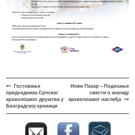
Post
Гостовање
Нови Пазар – Подизање
navigation
председника Српског
свести о значају
археолошког друштва у
археолошког наслеђа
Београдској хроници