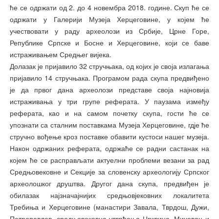
ће се одржати од 2. до 4 новембра 2018. године. Скуп ће се
одржати у Галерији Музеја Херцеговине, у којем ће
учествовати у раду археолози из Србије, Црне Горе,
Републике Српске и Босне и Херцеговин
е, који се баве
истраживањем Средњег вијека.
Долазак је пријавило 32 стручњака, од којих је своја излагања
пријавило 14 стручњака. Програмом рада скупа предвиђено
је да првог дана археолози представе своја најновија
истраживања у три групе реферата. У паузама између
реферата, као и на самом почетку скупа, гости ће се
упознати са сталним поставкама Музеја Херцеговине, гдје ће
стручно вођење кроз поставке обавити кустоси нашег музеја.
Након одржаних реферата, одржаће се радни састанак на
којем ће се расправљати актуелни проблеми везани за рад
Средњовековне и Секције за словенску археологију Српског
археолошког друштва. Другог дана скупа, предвиђен је
обилазак најзначајнијих средњовјековних локалитета
Требиња и Херцеговине (манастири Завала, Тврдош, Дужи,
Петропавлов, средњовековна утврђења Црквина, Мичевац и