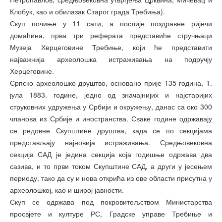
Клобук, као и обилазак Старог града Требиња).
Скуп почиње у 11 сати, а послије поздравне ријечи
домаћина, прва три реферата представиће стручњаци
Музеја Херцеговине Требиње, који ће представити
најважнија археолошка истраживања на подручју
Херцеговине.
Српско археолошко друштво, основано прије 135 година, 1.
јула 1883. године, једно од значајнијих и најстаријих
струковних удружења у Србији и окружењу, данас са око 300
чланова из Србије и иностранства. Сваке године одржавају
се редовне Скупштине друштва, када се по секцијама
представљају најновија истраживања. Средњовековна
секција САД је једина секција која годишње одржава два
сазива, и то први током Скупштине САД, а други у јесењем
периоду, тако да су и нова открића из ове области присутна у
археолошкој, као и широј јавности.
Скуп се одржава под покровитељством Министарства
просвјете и културе РС, Градске управе Требиње и