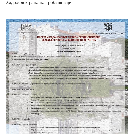
Хидроелектрана на Требишњици.