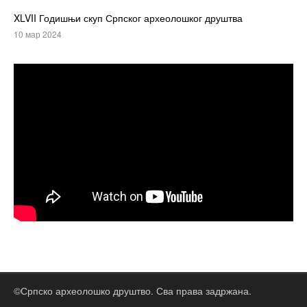
XLVII Годишњи скуп Српског археолошког друштва
10 мар 2024
©Српско археолошко друштво. Сва права задржана.