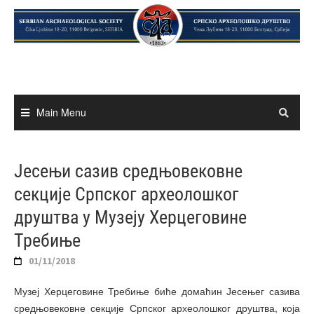
Skip
to
content
Main Menu
Јесењи сазив средњовековне
секције Српског археолошког
друштва у Музеју Херцеговине
Требиње
01/11/2018
Музеј Херцеговине Требиње биће домаћин Јесењег сазива
средњовековне секције Српског археолошког друштва, која