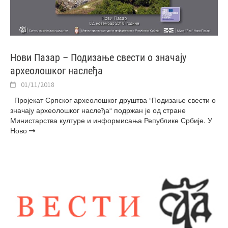
Нови Пазар – Подизање свести о значају
археолошког наслеђа
01/11/2018
Пројекат Српског археолошког друштва “Подизање свести о
значају археолошког наслеђа“ подржан је од стране
Министарства културе и информисања Републике Србије. У
Ново