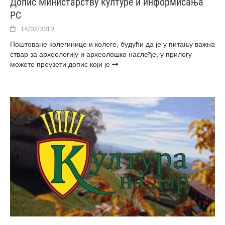
Допис Министарству културе и информисања
РС
14/02/2019
Поштоване колегинице и колеге, будући да је у питању важна
ствар за археологију и археолошко наслеђе, у прилогу
можете преузети допис који је