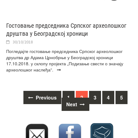
Гостовање председника Српског археолошког
друштва у Београдској хроници
30/10/2018
Погледајте гостовање председника Српског археолошког
друштва др Адама Црнобрње у Београдској хроници
17.10.2018. у склопу пројекта „Подизање свести о значају
археолошког наслеђа“.
Posts
Previous
1
2
3
4
5
navigation
Next