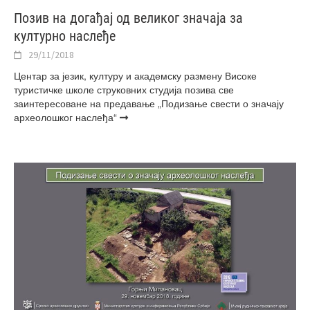
Позив на догађај од великог значаја за
културно наслеђе
29/11/2018
Центар за језик, културу и академску размену Високе
туристичке школе струковних студија позива све
заинтересоване на предавање „Подизање свести о значају
археолошког наслеђа“