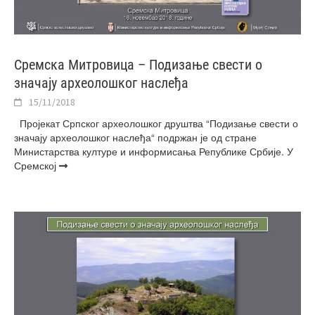
Сремска Митровица – Подизање свести о
значају археолошког наслеђа
15/11/2018
Пројекат Српског археолошког друштва “Подизање свести о
значају археолошког наслеђа“ подржан је од стране
Министарства културе и информисања Републике Србије. У
Сремској