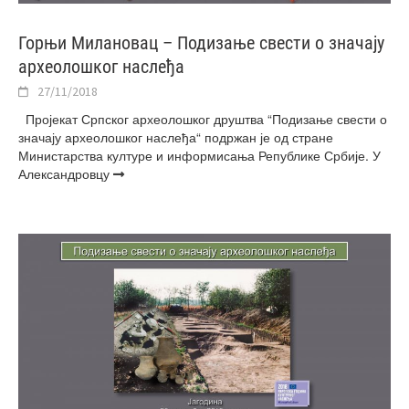
Горњи Милановац – Подизање свести о значају
археолошког наслеђа
27/11/2018
Пројекат Српског археолошког друштва “Подизање свести о
значају археолошког наслеђа“ подржан је од стране
Министарства културе и информисања Републике Србије. У
Александровцу