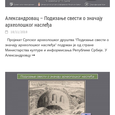
Александровац – Подизање свести о значају
археолошког наслеђа
18/11/2018
Пројекат Српског археолошког друштва “Подизање свести о
значају археолошког наслеђа“ подржан је од стране
Министарства културе и информисања Републике Србије. У
Александровцу