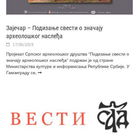
Зајечар – Подизање свести о значају
археолошког наслеђа
17/06/2019
Пројекат Српског археолошког друштва “Подизање свести о
значају археолошког наслеђа“ подржан је од стране
Министарства културе и информисања Републике Србије. У
Гамзиграду се,