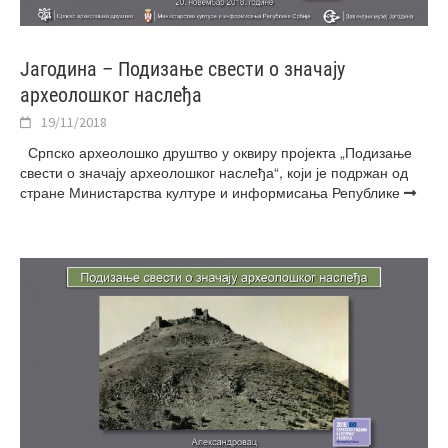
Јагодина – Подизање свести о значају
археолошког наслеђа
19/11/2018
Српско археолошко друштво у оквиру пројекта „Подизање
свести о значају археолошког наслеђа“, који је подржан од
стране Министарства културе и информисања Републике